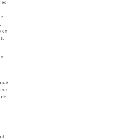
 les
de
,
s en
s.
un
 que
teur
s de
s
ent