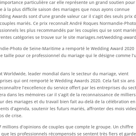
ne importance particulière car elle représente un grand soutien pour
ce à la plus difficile saison des mariages que nous ayons connue
ding Awards sont d’une grande valeur car il s’agit des seuls prix 
 de couples mariés. Ce prix reconnaît André Roques Normandie-Photo
ssionnels les plus recommandés par les couples qui se sont marié
rentes catégories se trouve sur le site mariages.net/wedding-award
andie-Photo de Seine-Maritime a remporté le Wedding Award 2020
e taille pour ce professionnel du mariage qui le désigne comme l’
ot Worldwide, leader mondial dans le secteur du mariage, vient
prises qui ont remporté le Wedding Awards 2020. Cela fait six ans
connaître l’excellence du service offert par les entreprises du sec
tera dans les mémoires car il s’agit de la reconnaissance de millier
 des mariages et du travail bien fait au-delà de la célébration en
ents d’agenda, soutenir les futurs mariés, affronter des mois vide
s de crise.
7 millions d’opinions de couples que compte le groupe. Un chiffre
 que les professionnels récompensés se sentent très fiers et gard