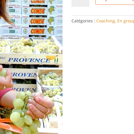
de
Street
Shooting
Catégories :
Coaching
,
En grou